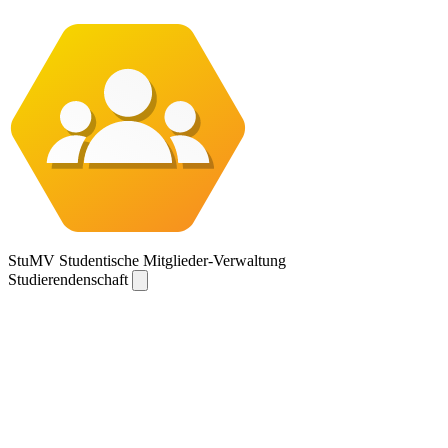
StuMV
Stu
dentische
M
itglieder-
V
erwaltung
Studierendenschaft